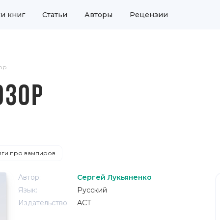
и книг
Статьи
Авторы
Рецензии
ор
ОЗОР
иги про вампиров
Автор:
Сергей Лукьяненко
Язык:
Русский
Издательство:
АСТ