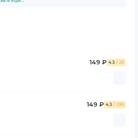
зать ещё...
149 ₽
4.3
/ 25
149 ₽
4.3
/ 295