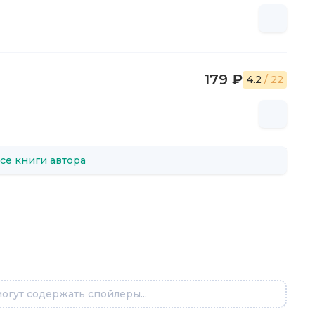
179 ₽
4.2
/ 22
се книги автора
огут содержать спойлеры...