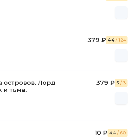
379 ₽
4.4
/ 124
а островов. Лорд
379 ₽
5
/ 3
 и тьма.
10 ₽
4.4
/ 60