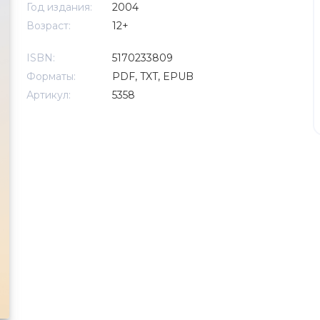
Год издания:
2004
Возраст:
12+
ISBN:
5170233809
Форматы:
PDF, TXT, EPUB
Артикул:
5358