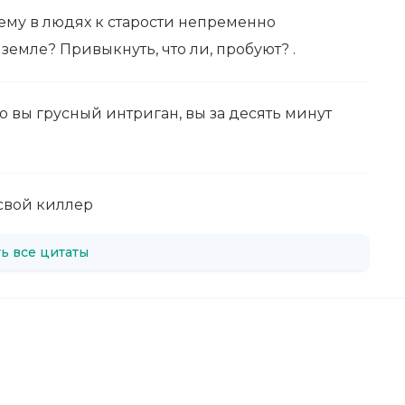
ему в людях к старости непременно
земле? Привыкнуть, что ли, пробуют? .
о вы грусный интриган, вы за десять минут
свой киллер
ь все цитаты