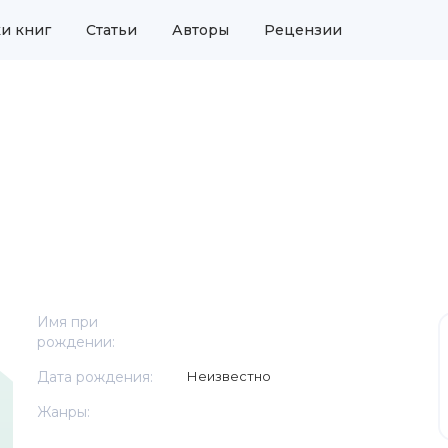
и книг
Статьи
Авторы
Рецензии
Имя при
рождении:
Дата рождения:
Неизвестно
Жанры: