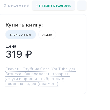
0 рецензий
Написать рецензию
Купить книгу:
Электронную
Аудио
Цена:
319 ₽
Скачать Ютубина Сила. YouTube для
бизнеса. Как продавать товары и
услуги и продвигать бренды с
помощью видео (фрагмент)