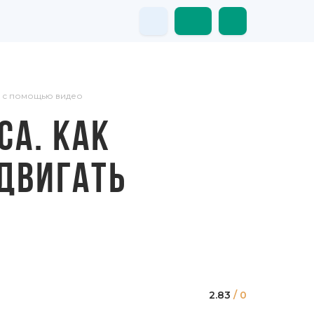
ды с помощью видео
СА. КАК
ОДВИГАТЬ
2.83
/ 0