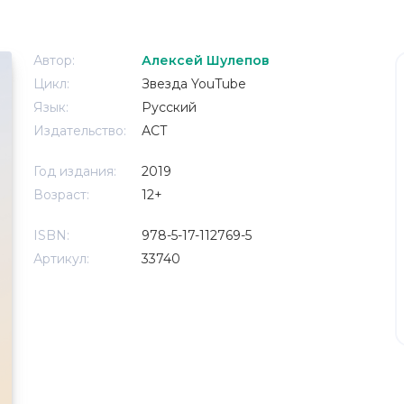
Автор:
Алексей Шулепов
Цикл:
Звезда YouTube
Язык:
Русский
Издательство:
АСТ
Год издания:
2019
Возраст:
12+
ISBN:
978-5-17-112769-5
Артикул:
33740