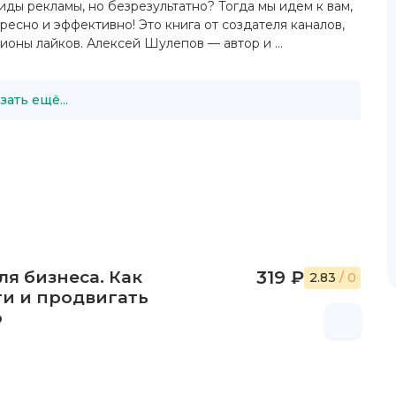
ды рекламы, но безрезультатно? Тогда мы идем к вам,
есно и эффективно! Это книга от создателя каналов,
оны лайков. Алексей Шулепов — автор и ...
зать ещё...
ля бизнеса. Как
319 ₽
2.83
/ 0
ги и продвигать
о