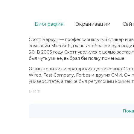
Биография
Экранизации
Сайт
Скотт Беркун — профессиональный спикер и авт
компании Microsoft, главным образом руководите
5.0. В 2003 году Скотт уволился с целью заста
был чуть умнее, выбрал бы полку поменьше.
О писательских и ораторских достижениях Скотт
Wired, Fast Company, Forbes и других СМИ. О
университете, а также был регулярным коммен
МИФ
Пока