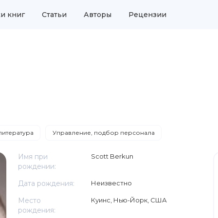
и книг
Статьи
Авторы
Рецензии
литература
Управление, подбор персонала
Имя при
Scott Berkun
рождении:
Дата рождения:
Неизвестно
Место
Куинс, Нью-Йорк, США
рождения: