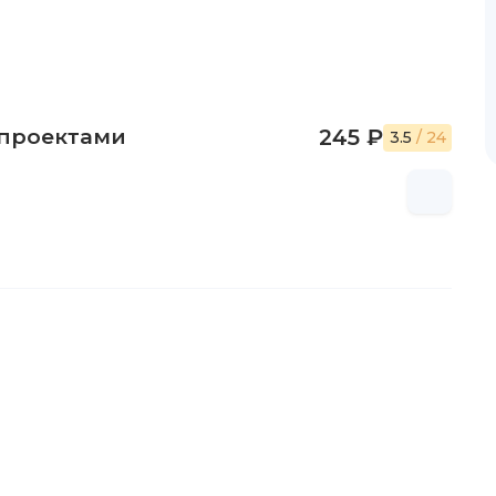
-проектами
245 ₽
3.5
/ 24