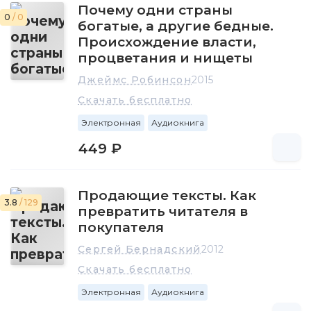
Почему одни страны
0
/ 0
богатые, а другие бедные.
Происхождение власти,
процветания и нищеты
Джеймс Робинсон
2015
Скачать бесплатно
Электронная
Аудиокнига
449 ₽
Продающие тексты. Как
3.8
/ 129
превратить читателя в
покупателя
Сергей Бернадский
2012
Скачать бесплатно
Электронная
Аудиокнига