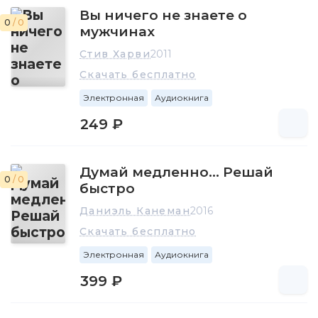
Вы ничего не знаете о
0
/ 0
мужчинах
Стив Харви
2011
Скачать бесплатно
Электронная
Аудиокнига
249 ₽
Думай медленно… Решай
0
/ 0
быстро
Даниэль Канеман
2016
Скачать бесплатно
Электронная
Аудиокнига
399 ₽