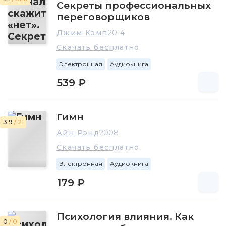
Секреты профессиональных
переговорщиков
Джим Кэмп
2014
Скачать бесплатно
Электронная
Аудиокнига
539 ₽
Гимн
3.9
/ 21
Айн Рэнд
2008
Скачать бесплатно
Электронная
Аудиокнига
179 ₽
Психология влияния. Как
0
/ 0