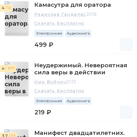
Камасутра для оратора
4
/ 12
Радислав Гандапас
2018
Скачать бесплатно
Электронная
Аудиокнига
499 ₽
Неудержимый. Невероятная
4
/ 377
сила веры в действии
Ник Вуйчич
2013
Скачать бесплатно
Электронная
Аудиокнига
219 ₽
Манифест двадцатилетних.
3.7
/ 113