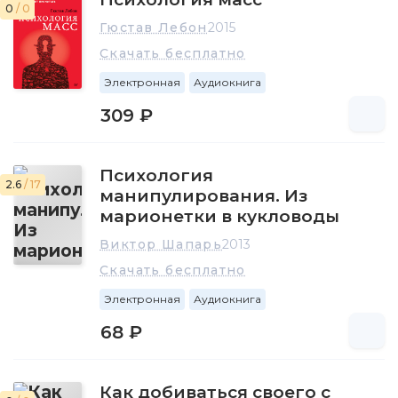
0
/ 0
Гюстав Лебон
2015
Скачать бесплатно
Электронная
Аудиокнига
309 ₽
Психология
2.6
/ 17
манипулирования. Из
марионетки в кукловоды
Виктор Шапарь
2013
Скачать бесплатно
Электронная
Аудиокнига
68 ₽
Как добиваться своего с