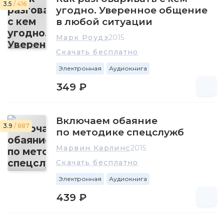
3.5
/ 416
угодно. Уверенное общение
в любой ситуации
Марк Роудз
2015
Скачать бесплатно
Электронная
Аудиокнига
349 ₽
Включаем обаяние
3.9
/ 887
по методике спецслужб
Марвин Карлинс
2015
Скачать бесплатно
Электронная
Аудиокнига
439 ₽