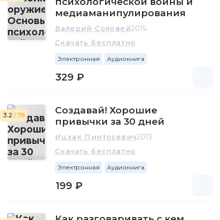
психологической войны и
медиаманипулирования
Валерий Соловей
2015
Скачать бесплатно
Электронная
Аудиокнига
329 ₽
Создавай! Хорошие
3.2
/ 78
привычки за 30 дней
Ицхак Пинтосевич
2013
Скачать бесплатно
Электронная
Аудиокнига
199 ₽
Как разговаривать с кем