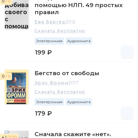
0
/ 0
помощью НЛП. 49 простых
правил
Ева Бергер
2012
Скачать бесплатно
Электронная
Аудиокнига
199 ₽
Бегство от свободы
0
/ 0
Эрих Фромм
2017
Скачать бесплатно
Электронная
Аудиокнига
179 ₽
Сначала скажите «нет».
4.1
/ 520