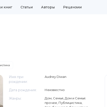
и книг
Статьи
Авторы
Рецензии
истика
Имя при
Audrey Diwan
рождении:
Дата рождения:
Неизвестно
Жанры:
Дом, Семья
,
Дом и Семья:
прочее
,
Публицистика
,