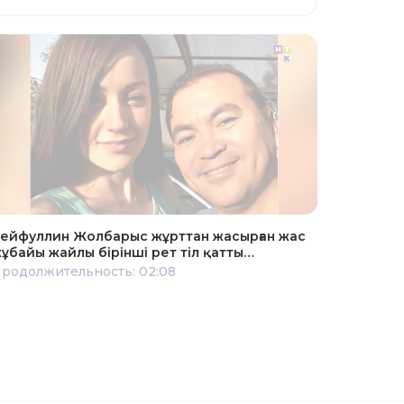
ейфуллин Жолбарыс жұрттан жасырған жас
ұбайы жайлы бірінші рет тіл қатты…
родолжительность: 02:08