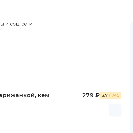
ы и соц. сети
парижанкой, кем
279 ₽
3.7
/ 740