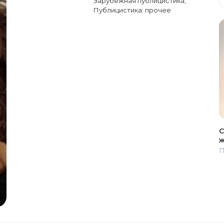
Зарубежная публицистика
,
Публицистика: прочее
С
ж
П