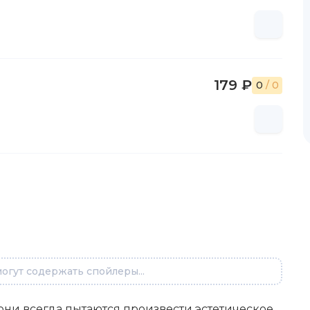
179 ₽
0
/ 0
огут содержать спойлеры...
 они всегда пытаются произвести эстетическое