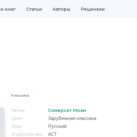
и книг
Статьи
Авторы
Рецензии
Классика
Автор:
Сомерсет Моэм
Цикл:
Зарубежная классика
Язык:
Русский
Издательство:
АСТ