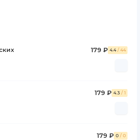
ских
179 ₽
4.4
/ 44
179 ₽
4.3
/ 1
179 ₽
0
/ 0