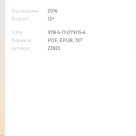
Год издания:
2016
Возраст:
12+
ISBN:
978-5-17-079115-6
Форматы:
PDF, EPUB, TXT
Артикул:
23923