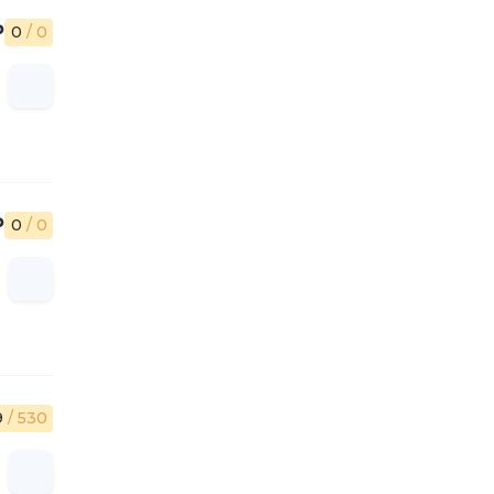
₽
0
/ 0
₽
0
/ 0
9
/ 530