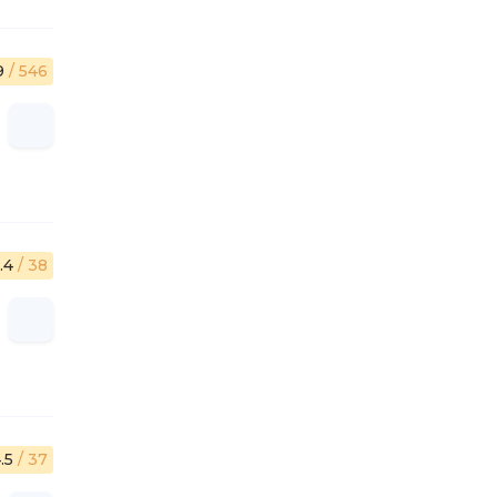
9
/ 546
.4
/ 38
.5
/ 37