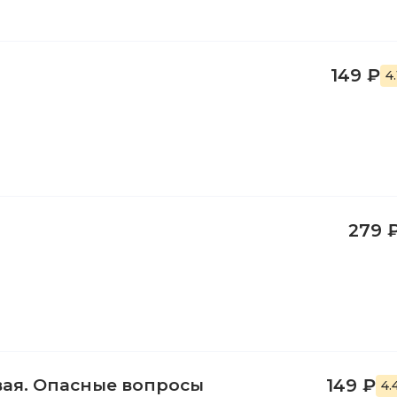
149 ₽
4
279 
рвая. Опасные вопросы
149 ₽
4.