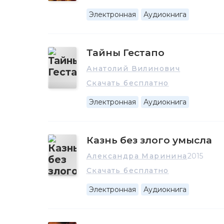
Электронная
Аудиокнига
Тайны Гестапо
Анатолий Вилинович
Скачать бесплатно
Электронная
Аудиокнига
Казнь без злого умысла
Александра Маринина
2015
Скачать бесплатно
Электронная
Аудиокнига