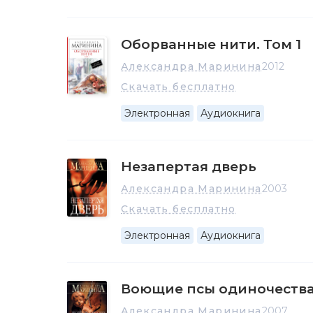
Оборванные нити. Том 1
Александра Маринина
2012
Скачать бесплатно
Электронная
Аудиокнига
Незапертая дверь
Александра Маринина
2003
Скачать бесплатно
Электронная
Аудиокнига
Воющие псы одиночеств
Александра Маринина
2007