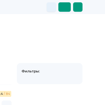
Фильтры:
.4
/ 84