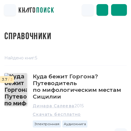
СПРАВОЧНИКИ
Найдено книг:
5
Куда бежит Горгона?
3.7
/ 3
Путеводитель
по мифологическим местам
Сицилии
Динара Салеева
2015
Скачать бесплатно
Электронная
Аудиокнига