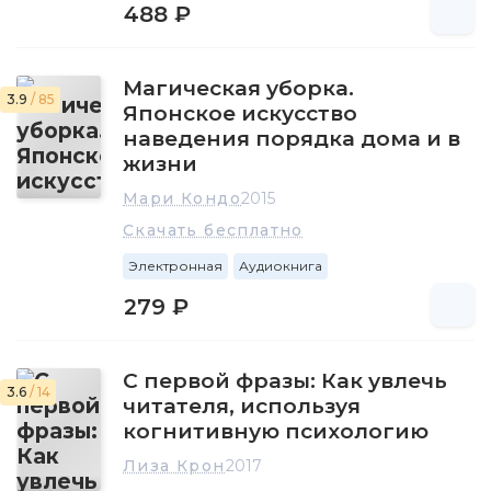
488 ₽
Магическая уборка.
3.9
/ 85
Японское искусство
наведения порядка дома и в
жизни
Мари Кондо
2015
Скачать бесплатно
Электронная
Аудиокнига
279 ₽
С первой фразы: Как увлечь
3.6
/ 14
читателя, используя
когнитивную психологию
Лиза Крон
2017