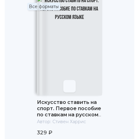
Все форматы
Искусство ставить на
спорт. Первое пособие
по ставкам на русском
языке
Автор:
Стивен Харрис
329 ₽