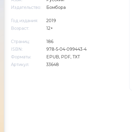
Издательство:
Бомбора
Год издания:
2019
Возраст:
12+
Страниц:
186
ISBN:
978-5-04-099443-4
Форматы:
EPUB, PDF, TXT
Артикул:
33648