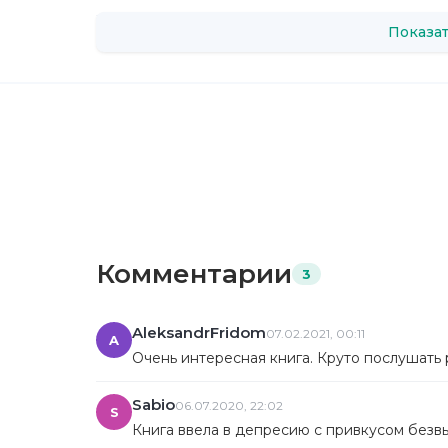
Показат
Комментарии
3
AleksandrFridom
07.02.2021, 00:11
A
Очень интересная книга. Круто послушать 
Sabio
06.07.2020, 22:02
S
Книга ввела в депресию с привкусом безв