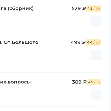
га (сборник)
529 ₽
4.5
/ 59
. От Большого
499 ₽
4.4
/ 57
шие вопросы
309 ₽
4.5
/ 15