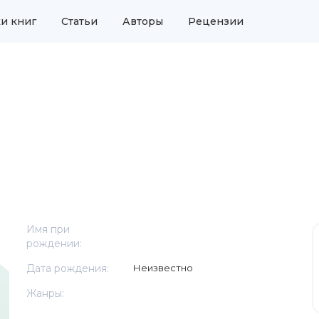
и книг
Статьи
Авторы
Рецензии
Имя при
рождении:
Дата рождения:
Неизвестно
Жанры: