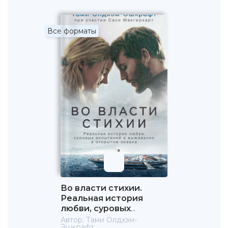
Все форматы
Во власти стихии.
Реальная история
любви, суровых
испытаний и
Автор:
Тами Олдхэм-
Эшкрафт