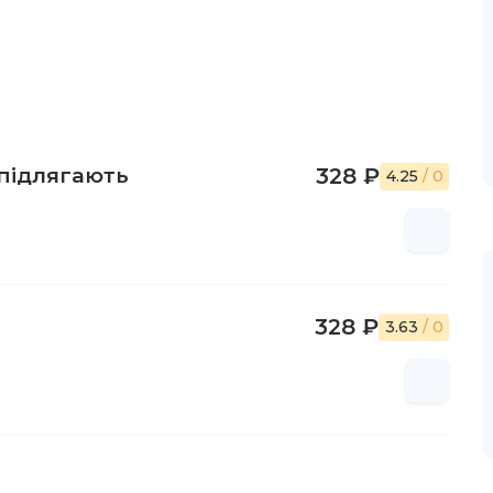
підлягають
328 ₽
4.25
/ 0
328 ₽
3.63
/ 0