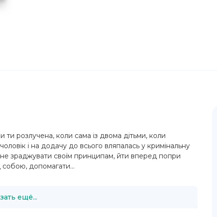
ли ти розлучена, коли сама із двома дітьми, коли
чоловік і на додачу до всього вляпалась у кримінальну
ть не зраджувати своїм принципам, йти вперед попри
 собою, допомагати...
зать ещё...