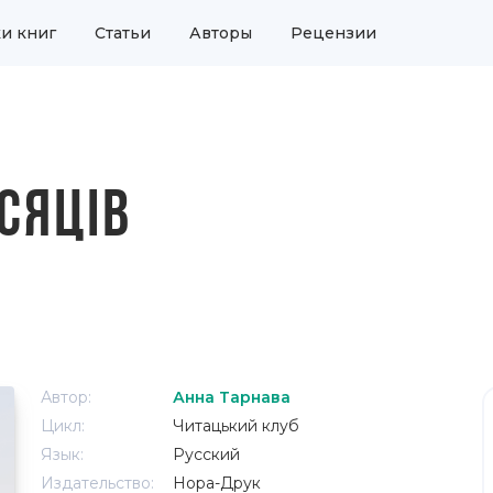
и книг
Статьи
Авторы
Рецензии
СЯЦІВ
Автор:
Анна Тарнава
Цикл:
Читацький клуб
Язык:
Русский
Издательство:
Нора-Друк