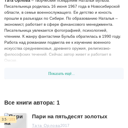
Тата Орлова
– творческий псевдоним Натальи Бульба.
Писательница родилась 16 июня 1967 года в Новосибирской
области, в семье военнослужащего. Ее детство и юность
прошли в разъездах по Сибири. По образованию Наталья –
экономист, работает в сфере финансового менеджмента.
Писательница увлекается фотографией, психологией,
чтением. К жанру фантастики Бульба обратилась в 1990 году.
Работа над романами подвигла ее к изучению военного
искусства средневековья, древнего оружия, религиозно-
философских течений. Сейчас автор живет и работает в
Омске.
Показать ещё...
Все книги автора:
1
Пари на пятьдесят золотых
3.5
/ 103
Тата Орлова
2017