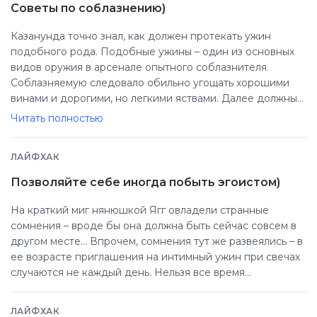
Советы по соблазнению)
Казанунда точно знал, как должен протекать ужин
подобного рода. Подобные ужины – один из основных
видов оружия в арсенале опытного соблазнителя.
Соблазняемую следовало обильно угощать хорошими
винами и дорогими, но легкими яствами. Далее должны
последовать обмен понимающими взглядами поверх
Читать полностью
стола и переплетение ног под оным. Многозначительное
поедание груш и бананов. Таким образом, нежно, но
ЛАЙФХАК
неумолимо корабль обольщения направлялся в нужную
бухту.
Позволяйте себе иногда побыть эгоистом)
На краткий миг нянюшкой Ягг овладели странные
сомнения – вроде бы она должна быть сейчас совсем в
другом месте… Впрочем, сомнения тут же развеялись – в
ее возрасте приглашения на интимный ужин при свечах
случаются не каждый день. Нельзя все время
волноваться о судьбах мира, нужно немного и о себе
позаботиться. Об исполнении своих сокровенных
ЛАЙФХАК