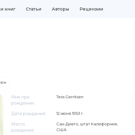
и книг
Статьи
Авторы
Рецензии
еры
Имя при
Tess Gerritsen
рождении:
Дата рождения:
12 июня 1953 г.
Место
Сан-Диего, штат Калифорния,
США
рождения: