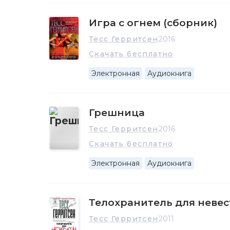
Игра с огнем (сборник)
Тесс Герритсен
2016
Скачать бесплатно
Электронная
Аудиокнига
Грешница
Тесс Герритсен
2016
Скачать бесплатно
Электронная
Аудиокнига
Телохранитель для неве
Тесс Герритсен
2011