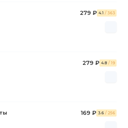
279 ₽
4.1
/ 363
279 ₽
4.8
/ 19
сты
169 ₽
3.6
/ 256