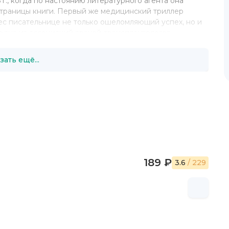
г., когда по настоянию литературного агента она
траницы книги. Первый же медицинский триллер
ес писательнице не только ошеломляющий успех, но и
 одна из ассоциаций врачей-трансплантологов
 но и обратилась в кинокомпанию Парамаунт,
ь фильм по мотивам романа.
зать ещё...
ьей в живописном городке Кэмден (штат Мэн) и
 и воспитании сыновей. Среди невинных хобби автора
ся садоводство и игра на скрипке.
, и более 20 миллионов их копий уже продано по всему
189 ₽
3.6
/ 229