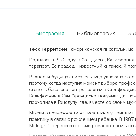
Биография
Библиография
Эк
Тесс Герритсен
- американская писательница.
Родилась в 1953 году, в Сан-Диего, Калифорни
терапевт. Ее прадед – известный китайский поэ
В юности будущая писательница увлекалась ес
поэтому когда наступил момент выбора професс
степень бакалавра антропологии в Стэнфордском
Калифорнии в Сан-Франциско, получила диплом 
проходила в Гонолулу, где, вместе со своим му
Мысли о возможности написать книгу пришли в 
практику в связи с рождением ребенка. В 1987 г
Midnight", первый из восьми романов, написанн