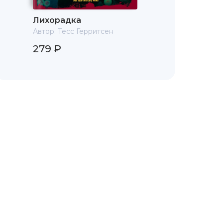
Лихорадка
Автор:
Тесс Герритсен
279 ₽