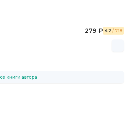
279 ₽
4.2
/ 718
се книги автора