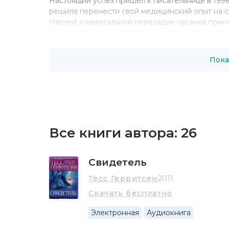
Настоящий успех пришел к писательнице в 1996 
решила перенести свой медицинский опыт на с
Harvest о нелегальной пересадке органов прин
резкую критику со стороны коллег, в частности
требовала не только внести изменений в текст,
приобревшую права на экранизацию, не снимат
Пока
В настоящее время Тэсс Герритсен живет с сем
полностью сосредоточилась на написании книг
леденящих кровь медицинских триллеров числят
Книги Тесс Герритсен переведены на 37 языков
миру.
Все книги автора:
26
Свидетель
Тесс Герритсен
2011
Скачать бесплатно
Электронная
Аудиокнига