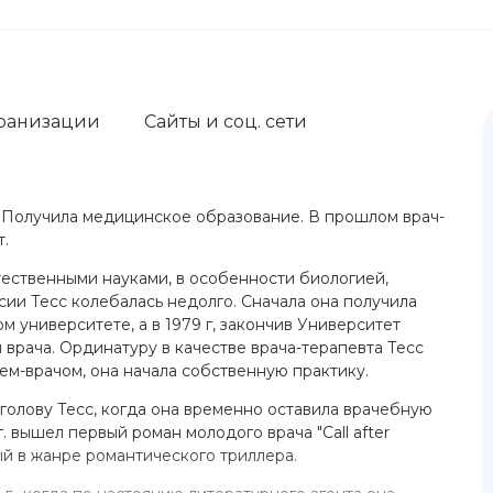
ранизации
Сайты и соц. сети
я. Получила медицинское образование. В прошлом врач-
т.
тественными науками, в особенности биологией,
ии Тесс колебалась недолго. Сначала она получила
 университете, а в 1979 г, закончив Университет
врача. Ординатуру в качестве врача-терапевта Тесс
жем-врачом, она начала собственную практику.
голову Тесс, когда она временно оставила врачебную
. вышел первый роман молодого врача "Call after
ый в жанре романтического триллера.