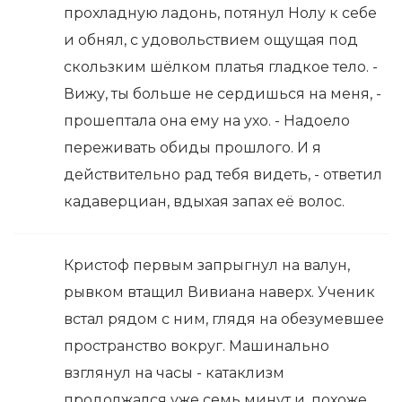
прохладную ладонь, потянул Нолу к себе
и обнял, с удовольствием ощущая под
скользким шёлком платья гладкое тело. -
Вижу, ты больше не сердишься на меня, -
прошептала она ему на ухо. - Надоело
переживать обиды прошлого. И я
действительно рад тебя видеть, - ответил
кадаверциан, вдыхая запах её волос.
Кристоф первым запрыгнул на валун,
рывком втащил Вивиана наверх. Ученик
встал рядом с ним, глядя на обезумевшее
пространство вокруг. Машинально
взглянул на часы - катаклизм
продолжался уже семь минут и, похоже,