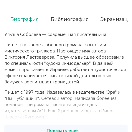
Биография
Библиография
Экранизаци
Ульяна Соболева — современная писательница.
Пишет в в жанре любовного романа, фэнтези и
мистического триллера. Настоящее имя автора —
Виктория Ластоверова. Получила высшее образование
по специальности “художник-модельер”. В данный
момент проживает в Израиле, работает в туристической
сфере и занимается писательской деятельностью.
Замужем,воспитывает троих детей.
Пишет с 1997 года. Издавалась в издательстве "Эра" и
"Ям Публишинг". Сетевой автор. Написала более 60
романов. Три романа писательницы изданы
издательством АСТ. Еще 6 романов изданы в Рипол
Классик (Руграмм).
Показать ещё...