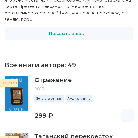
что хуже места, чем Некрополь Армии Тьмы, отыскать на
карте Прелести невозможно. Чёрное пятно,
оставленное королевой Гнил, уродовало прекрасную
землю, пор...
Показать ещё...
Все книги автора:
49
Отражение
3.8
/ 138
2017
Электронная
Аудиокнига
299 ₽
Таганский перекресток