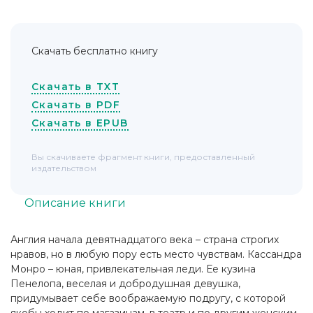
Скачать бесплатно книгу
Скачать в TXT
Скачать в PDF
Скачать в EPUB
Вы скачиваете фрагмент книги, предоставленный
издательством
Описание книги
Англия начала девятнадцатого века – страна строгих
нравов, но в любую пору есть место чувствам. Кассандра
Монро – юная, привлекательная леди. Ее кузина
Пенелопа, веселая и добродушная девушка,
придумывает себе воображаемую подругу, с которой
якобы ходит по магазинам, в театр и по другим женским