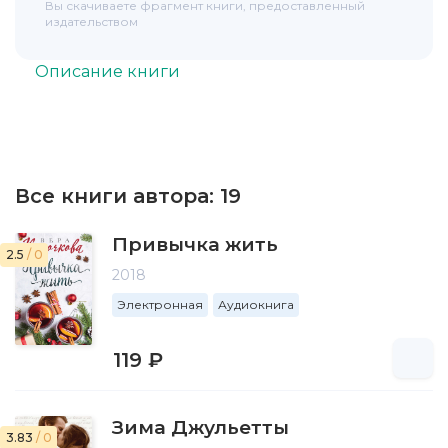
Вы скачиваете фрагмент книги, предоставленный
издательством
Описание книги
Все книги автора:
19
Привычка жить
2.5
/ 0
2018
Электронная
Аудиокнига
119 ₽
Зима Джульетты
3.83
/ 0