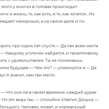
от этого у многих в головах происходит
 и жизнь, то, как есть, и то, как хочется....Но
еждают нехороших, а на самом деле и по-
орить про сорок лет спустя.— Да там всем места
 — Каждому уголочек найдется, и талантливому,
жить с удовольствием. Ты не понимаешь,
или будущее.— Чем это? — усмехнулся я.— Да
! А значит, нам там место.
я. — Что они не в своем времени, каждый дурак
— Но это ведь так, — спокойно ответил Дюшка. —
большего. Человек, может, и нормальный