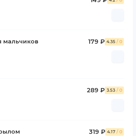
149 ₽
4.2
/ 0
я мальчиков
179 ₽
4.35
/ 0
289 ₽
3.53
/ 0
крылом
319 ₽
4.17
/ 0