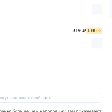
319 ₽
3.88
/ 0
огут содержать спойлеры...
вранья больше, чем наполовину. Там показывают