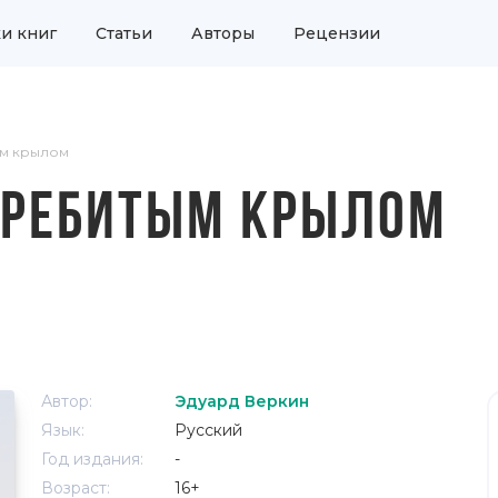
и книг
Статьи
Авторы
Рецензии
ым крылом
ЕРЕБИТЫМ КРЫЛОМ
Автор:
Эдуард Веркин
Язык:
Русский
Год издания:
-
Возраст:
16+