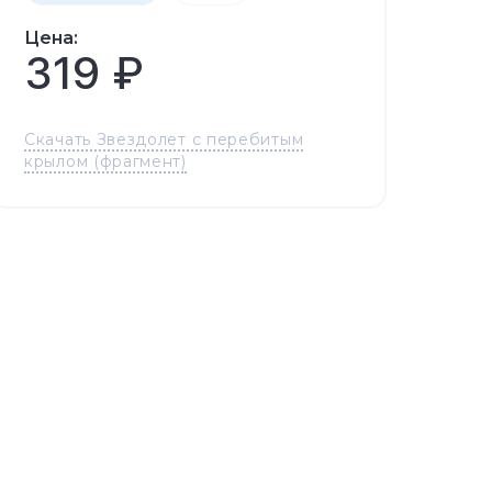
Цена:
319 ₽
Скачать Звездолет с перебитым
крылом (фрагмент)