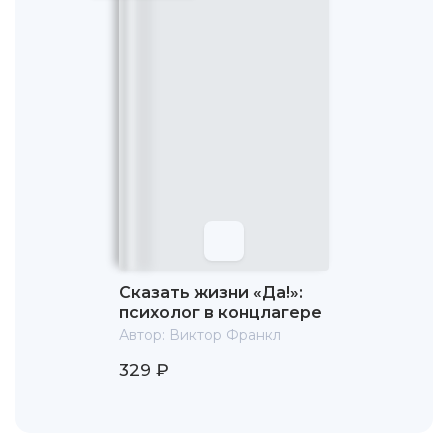
Благодаря усилиям Франкла нескольких пациентов
удалось спасти от уничтожения в рамках нацистской
программы эвтаназии.
В 1941 г. Франкл женился на Тилли Гроссер.
25 сентября 1942 г. Франкл, его жена и родители были
депортированы в концентрационный лагерь
Терезинштадт. В лагере Франкл работал врачом, однако
когда стало известно о его знаниях в области
психиатрии, Франклу предложили создать
специализированную службу для работы с
новоприбывшими узниками. Задача службы состояла в
преодолении первоначального шока и оказании
поддержки на начальном этапе адаптации. Позднее
Сказать жизни «Да!»:
Франкл создал также отделение по предотвращению
психолог в концлагере
самоубийств.
Автор:
Виктор Франкл
Чтобы не утратить собственное достоинство в
329 ₽
тягчайших условиях лагерного существования, Франкл
представлял себя перед аудиторией и читал вслух
лекции о психотерапевтическом опыте в
концентрационном лагере. Он верил, что объективный