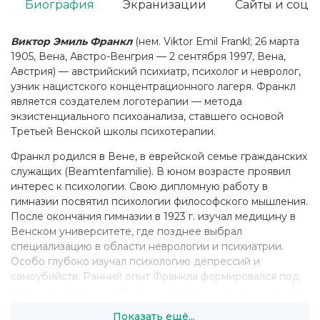
Биография
Экранизации
Сайты и соц. 
Виктор Эмиль Франкл
(нем. Viktor Emil Frankl; 26 марта
1905, Вена, Австро-Венгрия — 2 сентября 1997, Вена,
Австрия) — австрийский психиатр, психолог и невролог,
узник нацистского концентрационного лагеря. Франкл
является создателем логотерапии — метода
экзистенциального психоанализа, ставшего основой
Третьей Венской школы психотерапии.
Франкл родился в Вене, в еврейской семье гражданских
служащих (Beamtenfamilie). В юном возрасте проявил
интерес к психологии. Свою дипломную работу в
гимназии посвятил психологии философского мышления.
После окончания гимназии в 1923 г. изучал медицину в
Венском университете, где позднее выбрал
специализацию в области неврологии и психиатрии.
Особо глубоко изучал психологию депрессий и
самоубийств. Ранний опыт Франкла формировался под
влиянием Зигмунда Фрейда и Альфреда Адлера, однако
впоследствии Франкл отойдет от их воззрений.
Показать ещё...