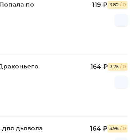
 Попала по
119 ₽
3.82
/ 0
 Драконьего
164 ₽
3.75
/ 0
для дьявола
164 ₽
3.96
/ 0