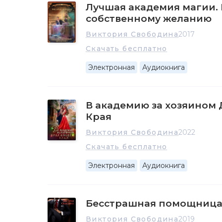
Лучшая академия магии.
собственному желанию
Виктория Свободина
2017
Скачать бесплатно
Электронная
Аудиокнига
В академию за хозяином
Края
Виктория Свободина
2022
Скачать бесплатно
Электронная
Аудиокнига
Бесстрашная помощница 
Виктория Свободина
2019