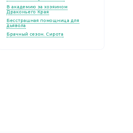
В академию за хозяином
Драконьего Края
Бесстрашная помощница для
дьявола
Брачный сезон. Сирота