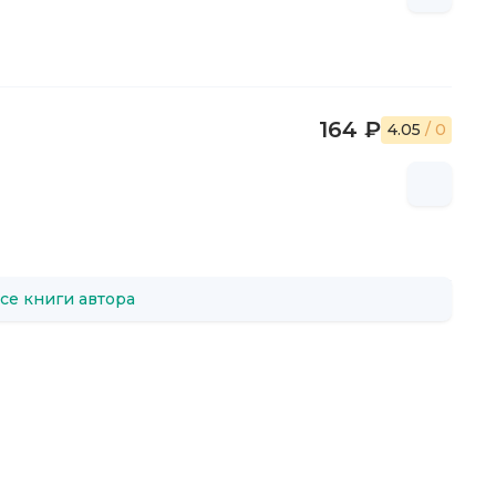
164 ₽
4.05
/ 0
се книги автора