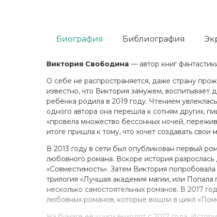
Биография
Библиография
Эк
Виктория Свободина
— автор книг фантастик
О себе не распространяется, даже страну прож
известно, что Виктория замужем, воспитывает 
ребёнка родила в 2019 году. Чтением увлеклась
одного автора она перешла к сотням других, п
«провела множество бессонных ночей, пережива
итоге пришла к тому, что хочет создавать свои 
В 2013 году в сети был опубликован первый ро
любовного романа. Вскоре история разрослась 
«Совместимость». Затем Виктория попробовала 
трилогия «Лучшая академия магии, или Попала 
несколько самостоятельных романов. В 2017 го
любовных романов, которые вошли в цикл «Пом
На бумаге её книги выходят с 2017 года. Истор