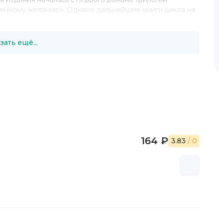
венному желанию». Однако дальнейшие книги цикла на
щены и другие фэнтези и фантастические романы,
онных версий. Однако издатели обратили внимание на
цикла «Помощница». Их общий тираж составляет
зать ещё...
164 ₽
3.83
/ 0