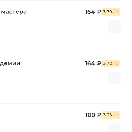
 мастера
164 ₽
3.79
/ 0
адемии
164 ₽
3.72
/ 0
100 ₽
3.33
/ 0