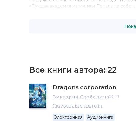
«Лучшая академия магии, или Попала по собст
2019 год так и не были выпущены, как не выпу
опубликованные в формате аудиокниг и электр
современные любовные романы Свободиной из 
Пока
более пятидесяти тысяч экземпляров.
Все книги автора:
22
Dragons corporation
Виктория Свободина
2019
Скачать бесплатно
Электронная
Аудиокнига