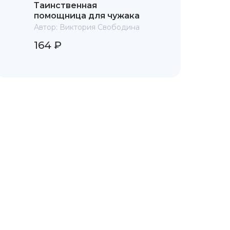
Таинственная
помощница для чужака
Автор:
Виктория Свободина
164 ₽