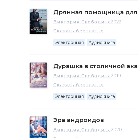
Дрянная помощница для
Виктория Свободина
2022
Скачать бесплатно
Электронная
Аудиокнига
Дурашка в столичной ак
Виктория Свободина
2019
Скачать бесплатно
Электронная
Аудиокнига
Эра андроидов
Виктория Свободина
2020