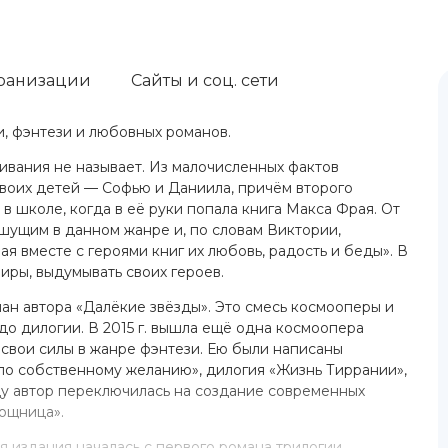
ранизации
Сайты и соц. сети
и, фэнтези и любовных романов.
ивания не называет. Из малочисленных фактов
двоих детей — Софью и Даниила, причём второго
 в школе, когда в её руки попала книга Макса Фрая. От
ишущим в данном жанре и, по словам Виктории,
я вместе с героями книг их любовь, радость и беды». В
миры, выдумывать своих героев.
ман автора «Далёкие звёзды». Это смесь космооперы и
до дилогии. В 2015 г. вышла ещё одна космоопера
свои силы в жанре фэнтези. Ею были написаны
по собственному желанию», дилогия «Жизнь Тиррании»,
ду автор переключилась на создание современных
ощница».
ия издания началась с первого романа трилогии