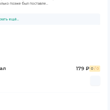
лько позже был поставле...
зать ещё...
кал
179 ₽
0
/ 0