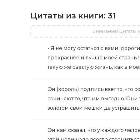
Цитаты из книги:
31
Внимание! Цитаты м
- Я не могу остаться с вами, дорог
прекраснее и лучше моей страны! 
такую же светлую жизнь, как в моей
Он (король) подписывает то, что 
сочиняют то, что им выгодно. Они 
золотом свои мешки да устрашить
Он нам сказал, что у каждого чело
этой цели надо всегда стремиться,