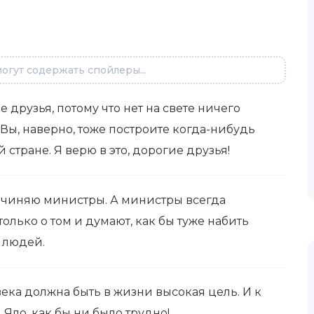
огут содержать спойлеры...
ие друзья, потому что нет на свете ничего
Вы, наверно, тоже построите когда-нибудь
 стране. Я верю в это, дорогие друзья!
сочиняю министры. А министры всегда
только о том и думают, как бы туже набить
 людей.
века должна быть в жизни высокая цель. И к
 Яло, как бы ни было трудно!