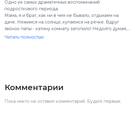
Одно из самых драматичных воспоминаний
подросткового периода.
Мама, я и брат, как ни в чем не бывало, отдыхаем на
даче. Нежимся на солнце, купаемся на речке. Вдруг
звонок папы - катину комнату затопило! Недолго думая,
уезжаю домой; воображение рисует страшные картины
Читать полностью
всемирного потопа, первой жертвой которого стала моя
комната.
Конечно, обои пузырятся, но... сразу отлегло от
сердца...книг пострадало сравнительно немного. Только
те, что лежали на столе и на выступах полок
(подавляющее большинство, что стояло на полках, не
пострадало - их спасло, что полки "закрытые"). "Раненых"
Комментарии
я выносила сушиться на балкон.
Затопили нас из соседнего подъезда люди, которые
Пока никто не оставил комментарий. Будьте первым.
слова доброго не стоят.