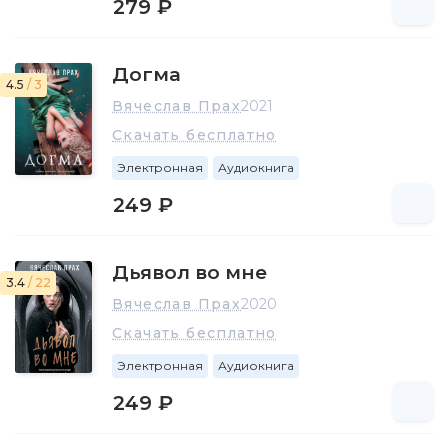
279 ₽
Догма
4.5
/ 3
Вячеслав Прах
2021
Скачать бесплатно
Электронная
Аудиокнига
249 ₽
Дьявол во мне
3.4
/ 22
Вячеслав Прах
2020
Скачать бесплатно
Электронная
Аудиокнига
249 ₽