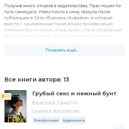
Получив много отказов в издательствах, Прах пошел по
пути самиздата. Известность к нему пришла после
публикации в Сети сборника «Кофейня», в который
вместе с одноименным также вошли произведения
«Записки без почерка», «Семь дней», «Твой оборванный
сон», «Письма к Ляле», «Рассказ семнадцатилетнего
юноши» и «Моя коллекция бабочек». В нем мужчина
дарит незнакомке в кафе необычную книгу,
Показать ещё...
наполненную различными историями и всевозможными
смыслами, но главное — его душой...
Впоследствии Прах выпустил несколько ответвлений от
нашумевшего сборника. Среди них — книги «Кофейня
Все книги автора:
13
на берегу океана» и «Кофейня в сердце Парижа». В них
— все стадии любви: опьянение, охлаждение, разлука и
Грубый секс и нежный бунт
невозможность существовать ни вместе, ни порознь.
0
/ 0
Вячеслав Прах
2021
Скачать бесплатно
Электронная
Аудиокнига