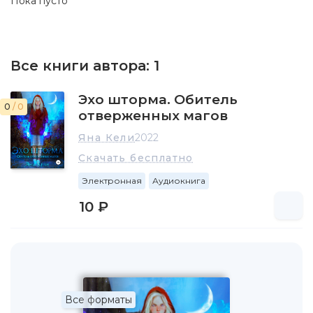
Пока пусто
Все книги автора:
1
Эхо шторма. Обитель
0
/ 0
отверженных магов
Яна Кели
2022
Скачать бесплатно
Электронная
Аудиокнига
10 ₽
Все форматы