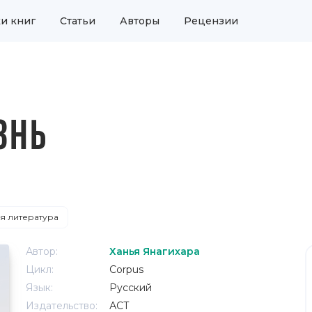
и книг
Статьи
Авторы
Рецензии
ЗНЬ
я литература
Автор:
Ханья Янагихара
Цикл:
Corpus
Язык:
Русский
Издательство:
АСТ