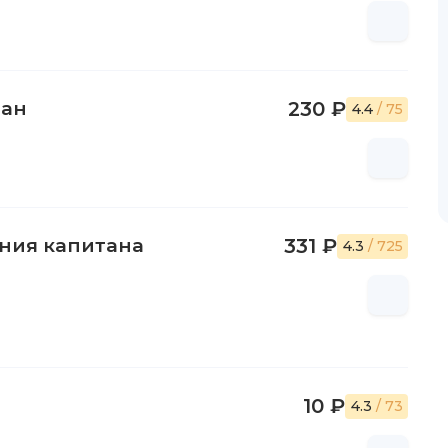
тан
230 ₽
4.4
/ 75
ния капитана
331 ₽
4.3
/ 725
10 ₽
4.3
/ 73