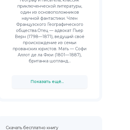
приключенческой литературы,
один из основоположников
научной фантастики. Член
Французского Географического
общества.Отец — адвокат Пьер
Верн (1798—1871), ведущий своё
происхождение из семьи
прованских юристов. Мать — Софи
Аллот де ла Фюи (1801—1887),
британка шотланд...
Показать ещё...
Скачать бесплатно книгу