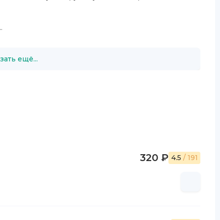
.
зать ещё...
320 ₽
4.5
/ 191