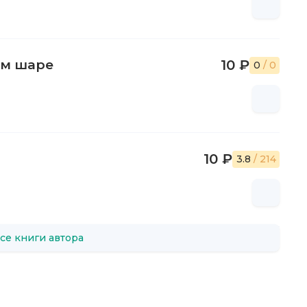
ом шаре
10 ₽
0
/ 0
10 ₽
3.8
/ 214
се книги автора