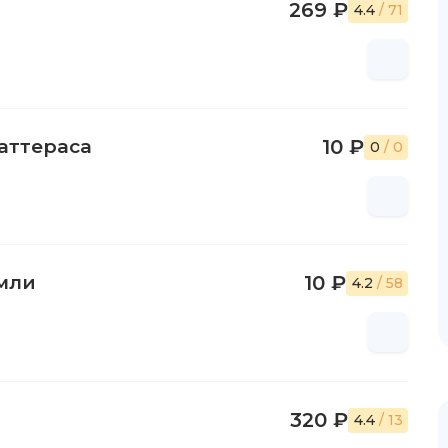
269 ₽
4.4
/ 71
аттераса
10 ₽
0
/ 0
емли
10 ₽
4.2
/ 58
320 ₽
4.4
/ 13