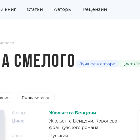
и книг
Статьи
Авторы
Рецензии
Смелого
А СМЕЛОГО
Лучшее у автора
Цикл: Ж
ения
Приключения
Автор:
Жюльетта Бенцони
Цикл:
Жюльетта Бенцони. Королева
французского романа
Язык:
Русский