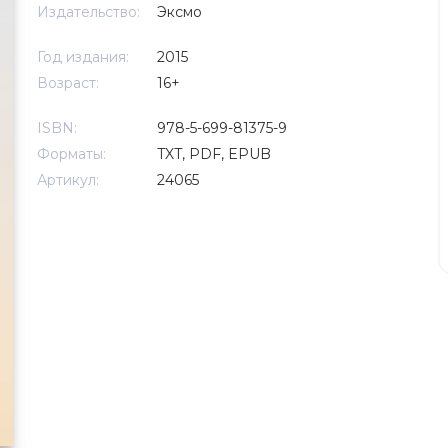
Издательство:
Эксмо
Год издания:
2015
Возраст:
16+
ISBN:
978-5-699-81375-9
Форматы:
TXT, PDF, EPUB
Артикул:
24065