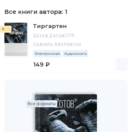
3. «По специальности ни одного дня не работал. Сложно
отношусь к любой церкви. Ненавижу суши. Собираю
Все книги автора:
1
магниты на холодильник, и книги по истории отдельных
стран. Люблю пиво – но кто ж его не любит?»
Тиргартен
0
/ 0
Zотов Zотов
2018
Скачать бесплатно
Электронная
Аудиокнига
149 ₽
Все форматы