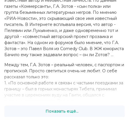
Известный автор и неизвестная личность. По данным
газеты «Коммерсантъ», Г.А. Зотов - «сын полка» или
группа безымянных литературных негров. По мнению
«РИА-Новости», это скрывающий свое имя известный
писатель. В Интернете всплывала версия, что автор -
Пелевин или Лукьяненко, и даже одновременно тот и
другой - «совместный авторский проект прозаика и
фантаста». На одном из форумов было мнение, что Г.А.
Зотов – это Павел Воля из Comedy Сlub. В ЖЖ юмориста
Бачило ему также задавали вопрос – он ли Zотов? …
Между тем, Г.А. Зотов – реальный человек, с паспортом и
пропиской. Просто светиться очень не любит. О себе
рассказал только это:
1. «По основной работе я связан с частыми поездками за
границу – был в горных монастырях Тибета, принимал
участие в церемониях вуду на Гаити, общался с
русскими староверами в Боливии».
2. «По образованию – историк (изучал историю
Показать ещё...
античного мира, Арабского халифата), обожаю
перечитывать Библию и Коран – в этих книгах каждый
раз находишь что-то новое».