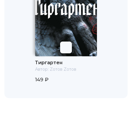
Тиргартен
Автор:
Zотов Zотов
149 ₽