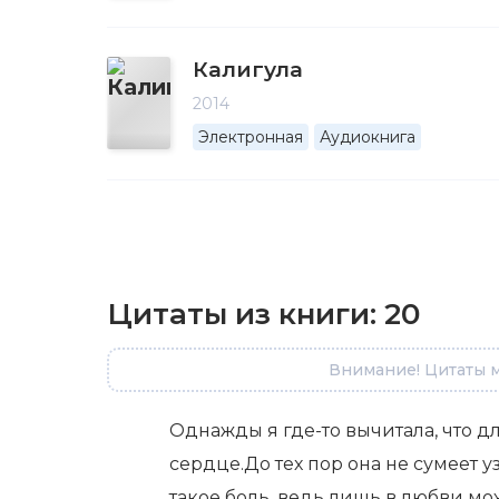
Калигула
2014
Электронная
Аудиокнига
Цитаты из книги:
20
Внимание! Цитаты м
Однажды я где-то вычитала, что д
сердце.До тех пор она не сумеет у
такое боль, ведь лишь в любви мож