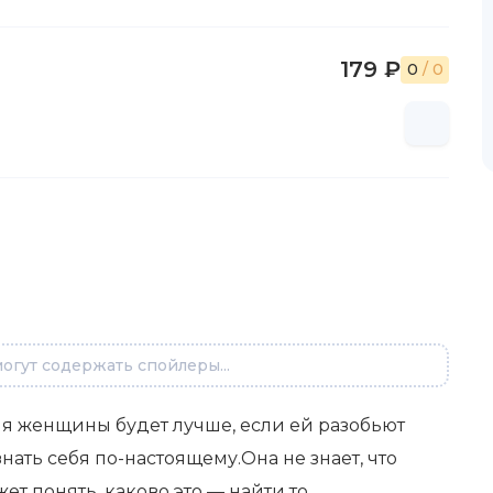
179 ₽
0
/ 0
огут содержать спойлеры...
ля женщины будет лучше, если ей разобьют
знать себя по-настоящему.Она не знает, что
ет понять, каково это — найти то