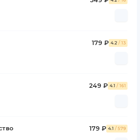
349 ₽
4.2
/ 16
179 ₽
4.2
/ 13
249 ₽
4.1
/ 161
ство
179 ₽
4.1
/ 579