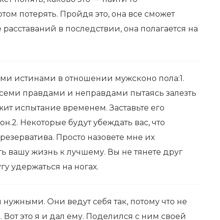
отом потерять. Пройдя это, она все сможет
 расставаний в последствии, она полагается на
и истинами в отношении мужсконо пола:1.
всеми правдами и неправдами пытаясь залезть
жит испытание временем. Заставьте его
он.2. Некоторые будут убеждать вас, что
резерватива. Просто назовете мне их
ь вашу жизнь к лучшему. Вы не тянете друг
гу удержаться на ногах.
 нужными. Они ведут себя так, потому что не
Вот это я и дал ему. Поделился с ним своей