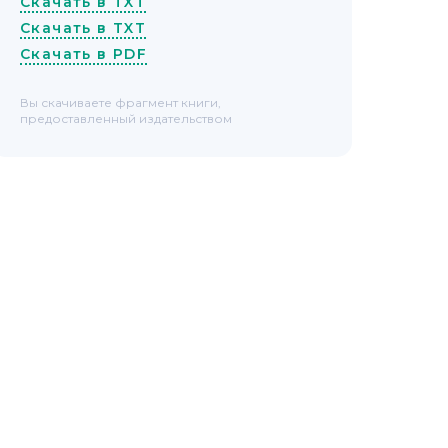
Скачать в TXT
Скачать в TXT
Скачать в PDF
Вы скачиваете фрагмент книги,
предоставленный издательством