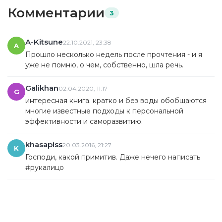
Комментарии
3
A-Kitsune
22.10.2021, 23:38
A
Прошло несколько недель после прочтения - и я
уже не помню, о чем, собственно, шла речь.
Galikhan
02.04.2020, 11:17
G
интересная книга. кратко и без воды обобщаются
многие известные подходы к персональной
эффективности и саморазвитию.
khasapiss
20.03.2016, 21:27
K
Господи, какой примитив. Даже нечего написать
#рукалицо