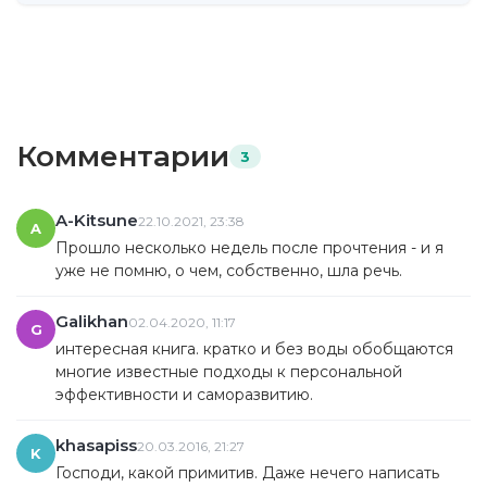
Комментарии
3
A-Kitsune
22.10.2021, 23:38
A
Прошло несколько недель после прочтения - и я
уже не помню, о чем, собственно, шла речь.
Galikhan
02.04.2020, 11:17
G
интересная книга. кратко и без воды обобщаются
многие известные подходы к персональной
эффективности и саморазвитию.
khasapiss
20.03.2016, 21:27
K
Господи, какой примитив. Даже нечего написать