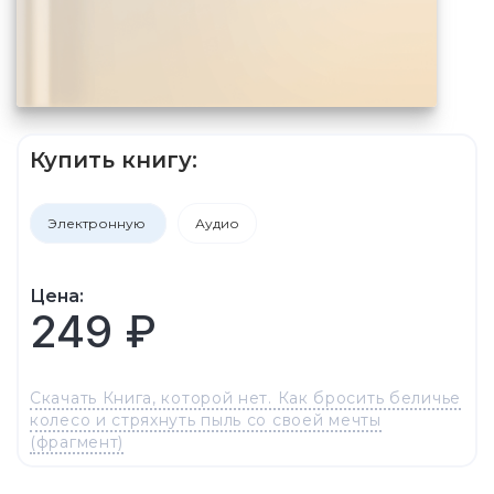
Купить книгу:
Электронную
Аудио
Цена:
249 ₽
Скачать Книга, которой нет. Как бросить беличье
колесо и стряхнуть пыль со своей мечты
(фрагмент)