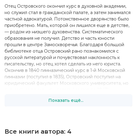
Отец Островского окончил курс в духовной академии,
но служил стал в гражданской палате, а затем занимался
частной адвокатурой. Потомственное дворянство было
приобретено. Мать, которой он лишился еще в детстве,
— родом из низшего духовенства. Систематического
образования не получил. Детство и часть юности
прошли в центре Замоскворечья. Благодаря большой
библиотеке отца Островский рано познакомился с
русской литературой и почувствовал наклонность к
писательству, но отец хотел сделать из него юриста.
Окончив в 1840 гимназический курс в 1-й Московской
гимназии (поступил в 1835), Островский поступил на
юридический факультет Московского университета, но
окончить курс ему не удалось (учился до 1843).
Показать ещё...
По желанию отца, он поступил на службу писцом в суд.
В московских судах служил до 1851; первое жалование
составляло 4 рубля в месяц, через некоторое время оно
возросло до 15 рублей. К 1846 было уже написано много
сцен из купеческого быта, и задумана комедия
Все книги автора:
4
"Несостоятельный должник" (по другим сведениям