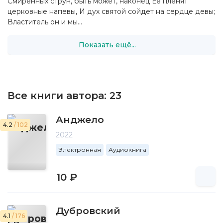
Смиренных струн, быть может, наконец Ее пленят
церковные напевы, И дух святой сойдет на сердце девы;
Властитель он и мы...
Показать ещё...
Все книги автора:
23
Анджело
4.2
/ 102
2022
Электронная
Аудиокнига
10 ₽
Дубровский
4.1
/ 176