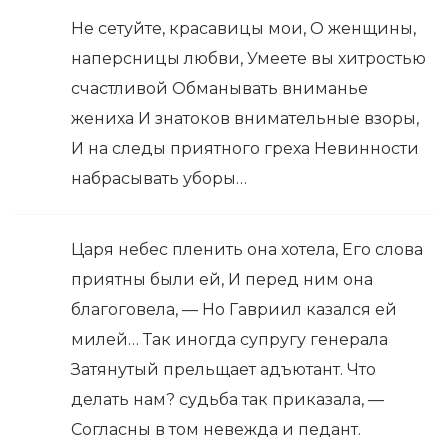
Не сетуйте, красавицы мои, О женщины,
наперсницы любви, Умеете вы хитростью
счастливой Обманывать вниманье
жениха И знатоков внимательные взоры,
И на следы приятного греха Невинности
набрасывать уборы…
Царя небес пленить она хотела, Его слова
приятны были ей, И перед ним она
благоговела, — Но Гавриил казался ей
милей… Так иногда супругу генерала
Затянутый прельщает адъютант. Что
делать нам? судьба так приказала, —
Согласны в том невежда и педант.