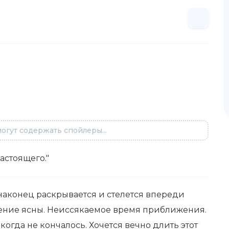
огут содержать спойлеры...
астоящего."
 наконец раскрывается и стелется впереди
чение ясны. Неиссякаемое время приближения.
когда не кончалось. Хочется вечно длить этот