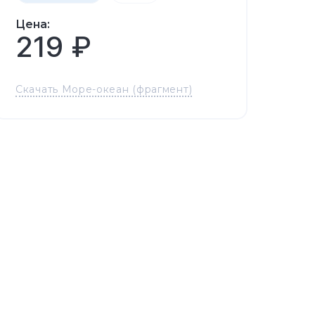
Цена:
219 ₽
Скачать Море-океан (фрагмент)