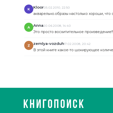
Kloor
05.02.2010, 22:50
K
акварельно.образы настолько хороши, что 
Anna
20.06.2008, 14:40
A
Это просто восхитительное произведение!!! 
zemlya-vozduh
17.02.2008, 20:42
Z
В этой книге какое-то шокирующее количес
КНИГОПОИСК