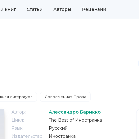
и книг
Статьи
Авторы
Рецензии
ная литература
Современная Проза
Автор:
Алессандро Барикко
Цикл:
The Best of Иностранка
Язык:
Русский
Издательство:
Иностранка