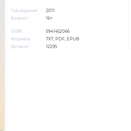
Год издания:
2011
Возраст:
16+
ISBN:
5941452066
Форматы:
TXT, PDF, EPUB
Артикул:
12295