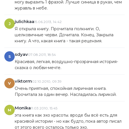
могу выразить 1 фразой. Лучше синица в руках, чем
журавль в небе.
julichkaa
15.06.2013, 14:42
J
Я открыла книгу. Прочитала полкниги. О,
шелковичные черви. Дочитала. Конец. Закрыла
книгу. А что, какая книга - такая рецензия.
sdyav
07.08.2011, 18:54
S
Красивая, легкая, воздушно-прозрачная история-
сказка о любви-мечте.
viktorm
02.10.2010, 09:39
V
Очень приятная, спокойная лиричная книга.
Прочитала за один вечер. Насладилась лирикой.
Monika
11.03.2010, 15:45
M
эта книга как эхо красоты. вроде бы всё есть для
красивой истории - но как будто, пока автор писал
от этого всего осталось только эхо.