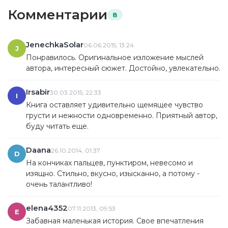
Комментарии
8
JenechkaSolar
06.06.2015, 13:24
J
Понравилось. Оригинальное изложение мыслей
автора, интересный сюжет. Достойно, увлекательно.
Irsabir
30.03.2015, 22:33
I
Книга оставляет удивительно щемящее чувство
грусти и нежности одновременно. Приятный автор,
буду читать еще.
Daana
26.10.2014, 01:37
D
На кончиках пальцев, пунктиром, невесомо и
изящно. Стильно, вкусно, изысканно, а потому -
очень талантливо!
elena4352
07.11.2013, 09:53
E
Забавная маленькая история. Свое впечатления