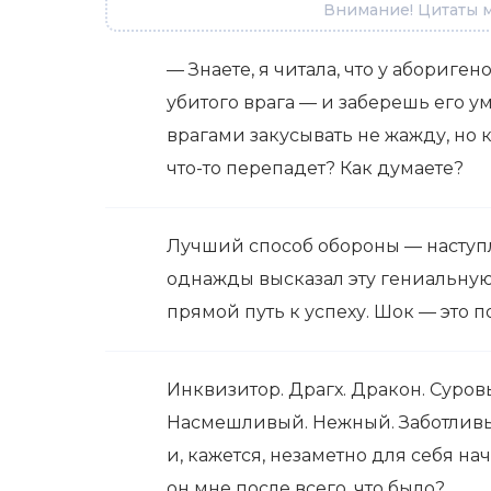
Внимание! Цитаты м
— Знаете, я читала, что у абориге
убитого врага — и заберешь его ум
врагами закусывать не жажду, но 
что-то перепадет? Как думаете?
Лучший способ обороны — наступл
однажды высказал эту гениальну
прямой путь к успеху. Шок — это 
Инквизитор. Драгх. Дракон. Суров
Насмешливый. Нежный. Заботливый
и, кажется, незаметно для себя на
он мне после всего, что было?