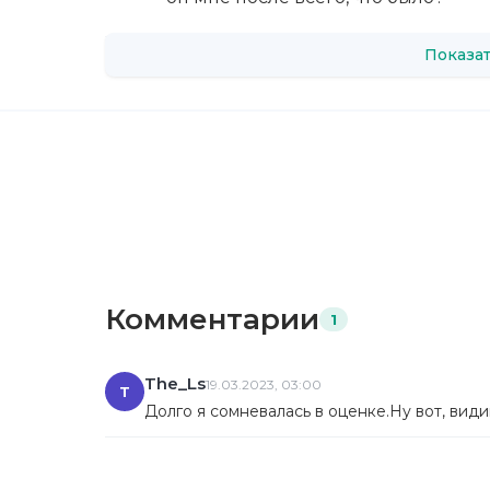
Показат
Комментарии
1
The_Ls
19.03.2023, 03:00
T
Долго я сомневалась в оценке.Ну вот, види