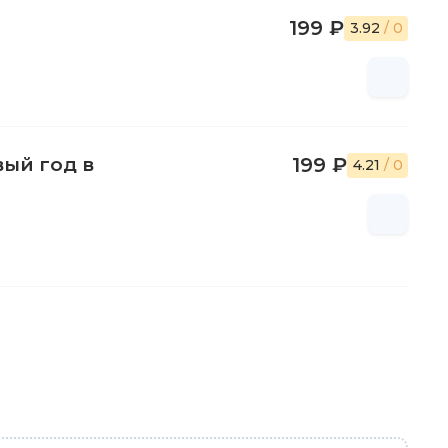
199 ₽
3.92
/ 0
вый год в
199 ₽
4.21
/ 0