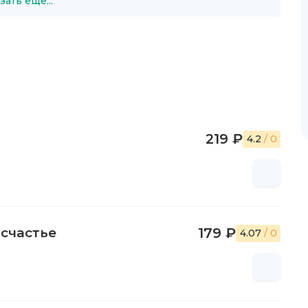
зать ещё...
219 ₽
4.2
/ 0
 счастье
179 ₽
4.07
/ 0