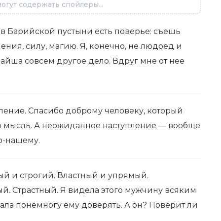
огут содержать спойлеры...
нов Барийской пустыни есть поверье: съешь
ения, силу, магию. Я, конечно, не людоед и
кайша совсем другое дело. Вдруг мне от нее
ение. Спасибо доброму человеку, который
ю мысль. А неожиданное наступление — вообще
по-нашему.
ый и строгий. Властный и упрямый.
. Страстный. Я видела этого мужчину всяким
чала понемногу ему доверять. А он? Поверит ли