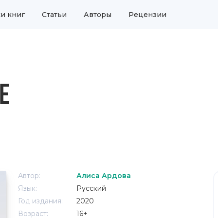
и книг
Статьи
Авторы
Рецензии
Е
Автор:
Алиса Ардова
Язык:
Русский
Год издания:
2020
Возраст:
16+