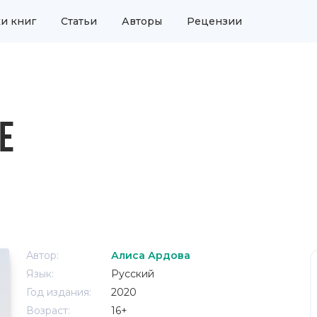
и книг
Статьи
Авторы
Рецензии
Е
Автор:
Алиса Ардова
Язык:
Русский
Год издания:
2020
Возраст:
16+