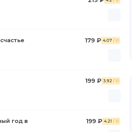
219 ₽
4.2
/ 0
 счастье
179 ₽
4.07
/ 0
199 ₽
3.92
/ 0
вый год в
199 ₽
4.21
/ 0