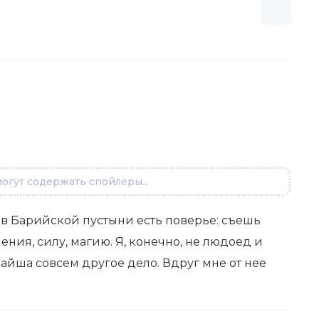
огут содержать спойлеры...
нов Барийской пустыни есть поверье: съешь
ения, силу, магию. Я, конечно, не людоед и
кайша совсем другое дело. Вдруг мне от нее