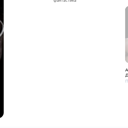
фантастика
А
Д
П