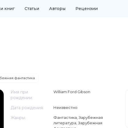
и книг
Статьи
Авторы
Рецензии
бежная фантастика
Имя при
William Ford Gibson
рождении:
Дата рождения:
Неизвестно
Жанры:
Фантастика
,
Зарубежная
литература
,
Зарубежная