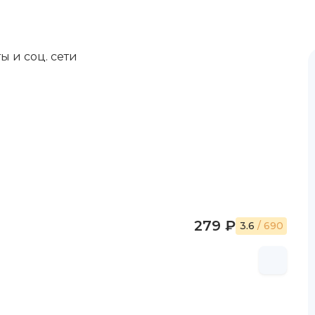
ы и соц. сети
279 ₽
3.6
/ 690