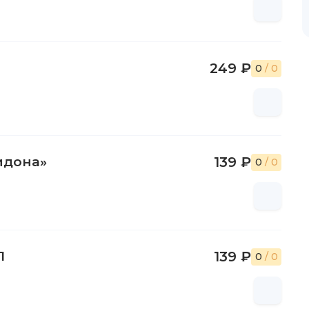
249 ₽
0
/ 0
идона»
139 ₽
0
/ 0
1
139 ₽
0
/ 0