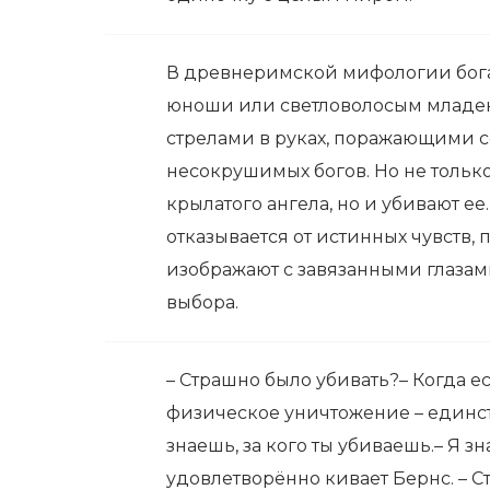
В древнеримской мифологии бога
юноши или светловолосым младен
стрелами в руках, поражающими с
несокрушимых богов. Но не тольк
крылатого ангела, но и убивают ее.
отказывается от истинных чувств,
изображают с завязанными глазами
выбора.
– Страшно было убивать?– Когда ест
физическое уничтожение – единст
знаешь, за кого ты убиваешь.– Я зн
удовлетворённо кивает Бернс. – Ст