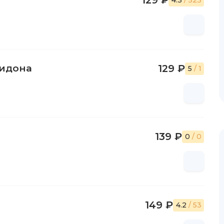
129 ₽
4.3
/ 523
пидона
129 ₽
5
/ 1
139 ₽
0
/ 0
149 ₽
4.2
/ 53