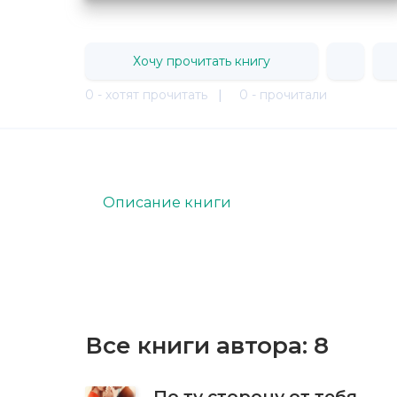
Хочу прочитать книгу
0 - хотят прочитать
|
0 - прочитали
Описание книги
Все книги автора:
8
По ту сторону от тебя