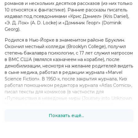
романов и нескольких десятков рассказов (из них только
10 относятся к фантастике). Ранние рассказы писатель
издавал под псевдонимами «Крис Дэниел» (Kris Daniel),
«Э. Д. Лок» (A. D. Locke) и «Доминик Георг» (Dominik
Georg).
Родился в Нью-Йорке в знаменитом районе Бруклин.
Окончил местный колледж (Brooklyn College), получил
степень бакалавра психологии, с 17 лет служил матросом
в ВМС США (являлся казначеем на корабле), после
демобилизации, несмотря на желание родителей видеть
в сыне медика, работал в редакции журнала «Marvel
Science Fiction». В 1950-х, после закрытия журнала, Киз
работал помощником редактора журнала «Atlas Comics»,
писал тексты для комиксов (в частности для
«Путешествия в неведомые миры (Journey into Unknown
Worlds)). В 1955-56 гг. он писал тексты для студий
комиксов «Shock Illustrated» и «Confessions Illustrated»,
Показать ещё...
используя при этом как собственное имя, так и
псевдонимы. Также работал фотографом в журнале мод,
преподавал английский язык в школе. Одновременно
окончил заочный факультет Бруклинского колледжа,