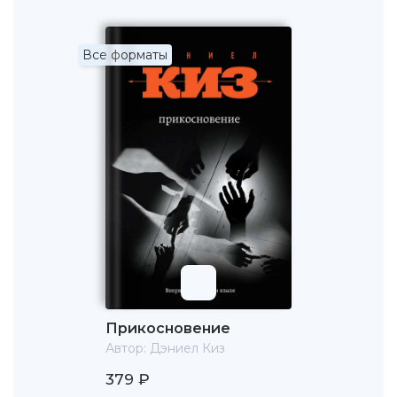
Алджернона» с Жюльен Буаселье и Элен де Фужроль в
главных ролях, а год спустя в России, в Александринском
театре режиссёром Искандэром Сакаевым по
Все форматы
знаменитому рассказу был поставлен спектакль «Цветы
для Чарли». Кроме того, театральные и радиопостановки
по мотивам этого романа были созданы во Франции,
Польше, Австралии, Чехословакии, Ирландии и Японии.
Музыкальный спектакль под названием «Чарли и
Элджернон» (Charlie and Algernon, в главной роли Майкл
Кроуфорд) с успехом проходил в канадском Эдмонтоне
в театре «The Citadel Theatre» (премьера 21 декабря
1978). В 1979-м – в лондонском Королевском театре
(Queen's Theatre) и в Вашингтонском «Terrace and
Eisenhower», а в 1980 году – на Бродвее в «Helen Hayes
Theatre».
И последнее, что хотелось бы заметить: вышедший в
1992 году американский фантастический фильм
Прикосновение
«Газонокосильщик» (The Lawnmower Man), который
Автор:
Дэниел Киз
прокатчики связывали с именем Стивена Кинга, на самом
деле перекликается с сюжетом Дэниела Киза. «Цветы
379 ₽
для Элджернона» на сегодняшний день изданы в 30 с