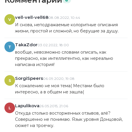
Комментарии
6
vell-vell-vell68
08.08.2022, 10:44
V
И снова, неподражаемые колоритные описания
жизни, простой и сложной, но берущие за душу.
TakaZdor
03.02.2022, 18:00
T
вообще, невозможно словами описать, как
прекрасно, как интеллигентно, как нереально
написана история!
SorgiSpeers
06.09.2020, 19:08
S
К сожалению не моя тема( Местами было
интересно, а в общем не зашла(
Lapulikova
26.05.2015, 21:06
L
Откуда столько восторженных отзывов, алё?
Совершенно не понимаю. Язык уровня Донцовой,
сюжет на троечку.