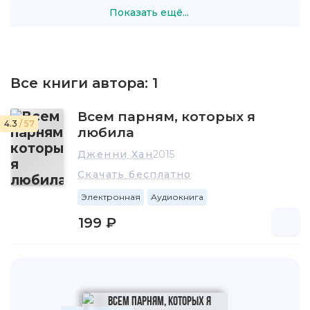
Показать ещё...
платьев" Элеоноры Эстес, "Не отпускай меня" Кадзуо
Исигуро, "Ребекка" Дафны дю Морье.
Все книги автора:
1
Всем парням, которых я
4.3
/ 57
любила
Дженни Хан
2015
Скачать бесплатно
Электронная
Аудиокнига
199 ₽