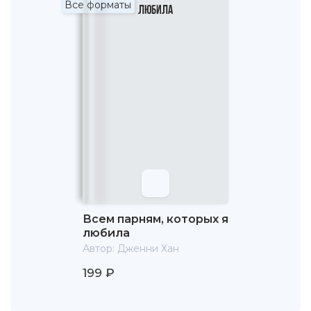
Все форматы
Всем парням, которых я
любила
Автор:
Дженни Хан
199 ₽