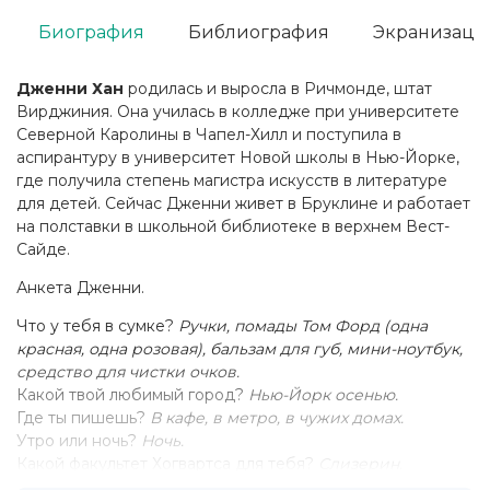
Биография
Библиография
Экранизаци
Дженни Хан
родилась и выросла в Ричмонде, штат
Вирджиния. Она училась в колледже при университете
Северной Каролины в Чапел-Хилл и поступила в
аспирантуру в университет Новой школы в Нью-Йорке,
где получила степень магистра искусств в литературе
для детей. Сейчас Дженни живет в Бруклине и работает
на полставки в школьной библиотеке в верхнем Вест-
Сайде.
Анкета Дженни.
Что у тебя в сумке?
Ручки, помады Том Форд (одна
красная, одна розовая), бальзам для губ, мини-ноутбук,
средство для чистки очков.
Какой твой любимый город?
Нью-Йорк осенью.
Где ты пишешь?
В кафе, в метро, в чужих домах.
Утро или ночь?
Ночь.
Какой факультет Хогвартса для тебя?
Слизерин.
Любимые книги?
"Я захватываю замок" Доди Смит, "Сто