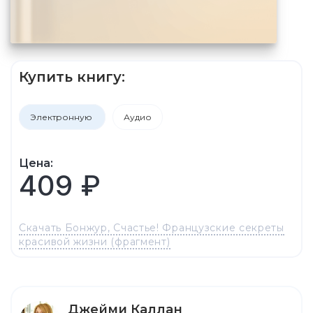
Купить книгу:
Электронную
Аудио
Цена:
409 ₽
Скачать Бонжур, Счастье! Французские секреты
красивой жизни (фрагмент)
Джейми Каллан