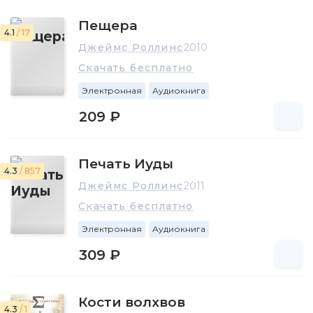
О его личной жизни почти ничего неизвестно: он любит
Пещера
уединение и в одном из интервью признавался, что
4.1
/ 17
считает себя одиночкой.
Джеймс Роллинс
2010
Общественная деятельность
Скачать бесплатно
После ухода из ветеринарии писатель предпочитает
Электронная
Аудиокнига
заниматься искусством и редко появляется на публике.
209 ₽
Печать Иуды
4.3
/ 857
Джеймс Роллинс
2011
Скачать бесплатно
Электронная
Аудиокнига
309 ₽
Кости волхвов
4.3
/ 1