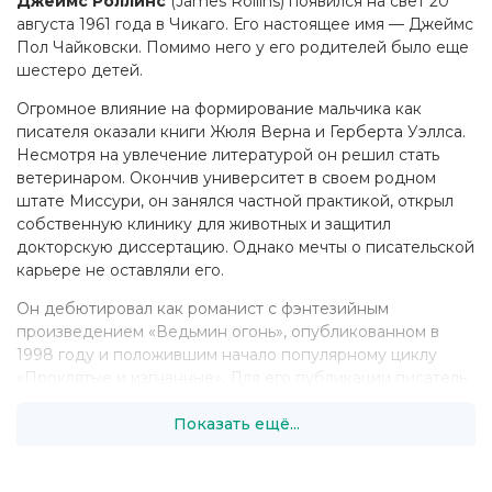
Джеймс Роллинс
(James Rollins) появился на свет 20
августа 1961 года в Чикаго. Его настоящее имя — Джеймс
Пол Чайковски. Помимо него у его родителей было еще
шестеро детей.
Огромное влияние на формирование мальчика как
писателя оказали книги Жюля Верна и Герберта Уэллса.
Несмотря на увлечение литературой он решил стать
ветеринаром. Окончив университет в своем родном
штате Миссури, он занялся частной практикой, открыл
собственную клинику для животных и защитил
докторскую диссертацию. Однако мечты о писательской
карьере не оставляли его.
Он дебютировал как романист с фэнтезийным
произведением «Ведьмин огонь», опубликованном в
1998 году и положившим начало популярному циклу
«Проклятые и изгнанные». Для его публикации писатель
выбрал псевдоним
Джеймс Клеменс
, который
Показать ещё...
впоследствии и использовал для фэнтези.
Его первый приключенческий роман «Пещера» был
выпущен уже через год. Перед этим будущий автор