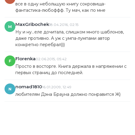
все в одну небольшую книгу сокровища-
фантастика-любоффф. Ту мач, как по мне
MaxGribochek
18.04.2016, 02:15
M
Ну и ну...еле дочитала, слишком много шаблонов,
даже противно. А уж с умпа-лумпами автор
конкретно перебрал)))
Florenka
02.06.2015, 05:42
F
Просто в восторге. Книга держала в напряжении с
первых страниц до последней.
nomad1810
16.01.2009, 12:49
N
любителям Дэна Брауна должно понравится Ж)