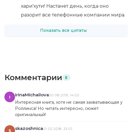
хари'хути! Настанет день, когда оно
разорит все телефонные компании мира.
Показать все цитаты
Комментарии
5
IrinaMichailova
30.08.2019, 14:02
I
Интересная книга, хотя не самая захватывающая у
Роллинса! Но читать интересно, сюжет
оригинальный!
skazoshnica
01.02.2018, 23:01
S